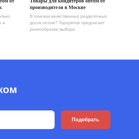
том от
Товары для кондитеров оптом от
k
производителя в Москве
олько
В поисках качественных разделочных
о и
досок оптом? Topoptmsk предлагает
разнообразие выбора:
ком
Подобрать