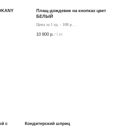
SOKANY
Плащ-дождевик на кнопках цвет
БЕЛЫЙ
Цена за 1 ед. - 108 р.
Кол-во в коробке - 100 шт
10 800
р.
/
1 pc
ый с
Кондитерский шприц