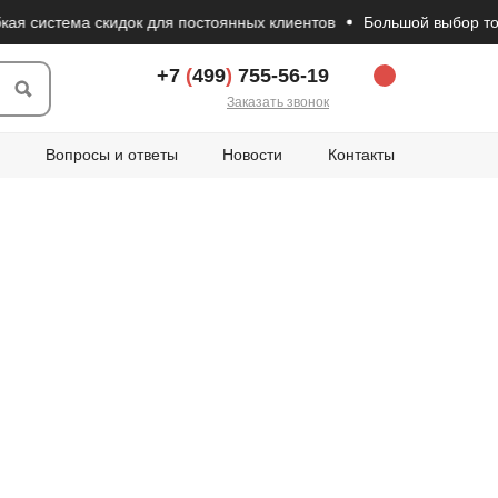
истема скидок для постоянных клиентов
Большой выбор товаров
+7
(
499
)
755-56-19
Заказать звонок
Вопросы и ответы
Новости
Контакты