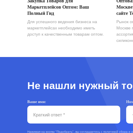
Закупка Товаров для
Оптова
Маркетплейсов Оптом: Ваш
Москве
Полный Гид
сайте T
Для успешного ведения бизнеса на
Рынок о
маркетплейсах необходимо иметь
Москве 
доступ к качественным товарам оптом.
ассорти
силиконо
Не нашли нужный то
Ваше имя:
Ном
Нажимая на кнопку "Подобрать", вы соглашаетесь с
политикой сбора и 