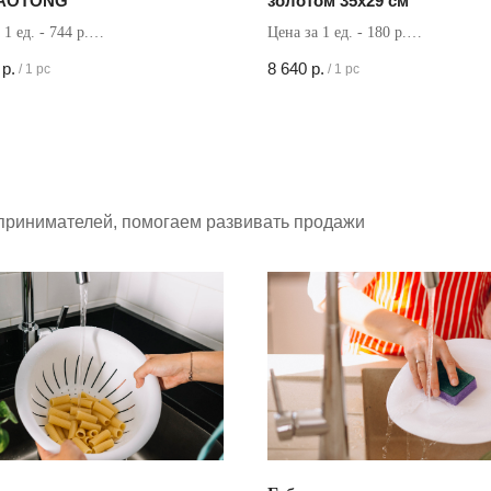
AOTONG
золотом 35х29 см
 1 ед. - 744 р.
Цена за 1 ед. - 180 р.
в коробке - 20 шт
Кол-во в коробке - 48 шт
р.
8 640
р.
/
1 pc
/
1 pc
принимателей, помогаем развивать продажи