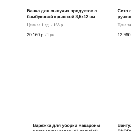
Банка для сыпучих продуктов с
Сито 
бамбуковой крышкой 8,5x12 см
ручко
Цена за 1 ед. - 168 р.
Цена за
Кол-во в коробке - 120 шт
Кол-во 
20 160
р.
12 960
/
1 pc
Варежка для уборки макароны
Ванту