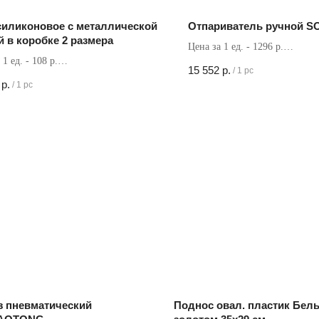
силиконовое с металлической
Отпариватель ручной 
й в коробке 2 размера
Цена за 1 ед. - 1296 р.
 1 ед. - 108 р.
Кол-во в коробке - 12 шт
15 552
р.
/
1 pc
в коробке - 120 шт
р.
/
1 pc
з пневматический
Поднос овал. пластик Бел