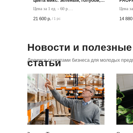
цвета микс: зеленый, голубой,
PAOP
малиновый, оранжевый
Цена за 1 ед. - 60 р.
Цена за
Кол-во в коробке - 360 шт
Кол-во 
21 600
р.
14 880
/
1 pc
Новости и полезные
статьи
Делимся секретами бизнеса для молодых пред