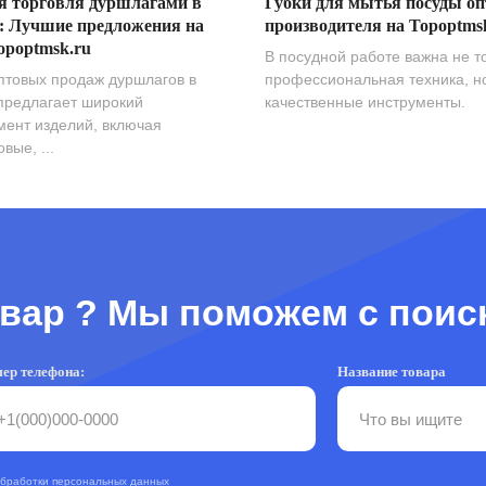
я торговля дуршлагами в
Губки для мытья посуды оп
: Лучшие предложения на
производителя на Topoptms
opoptmsk.ru
В посудной работе важна не т
птовых продаж дуршлагов в
профессиональная техника, н
предлагает широкий
качественные инструменты.
мент изделий, включая
вые, ...
вар ? Мы поможем с поис
ер телефона:
Название товара
обработки персональных данных