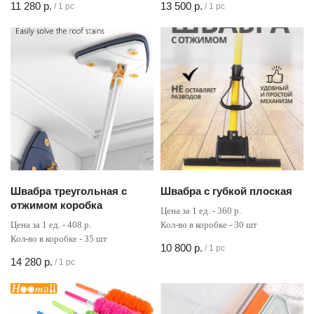
11 280
р.
13 500
р.
/
1 pc
/
1 pc
Швабра треугольная с
Швабра с губкой плоская
отжимом коробка
Цена за 1 ед. - 360 р.
Цена за 1 ед. - 408 р.
Кол-во в коробке - 30 шт
Кол-во в коробке - 35 шт
10 800
р.
/
1 pc
14 280
р.
/
1 pc