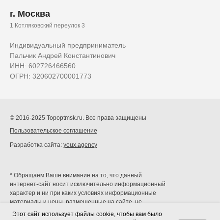
г. Москва
1 Котляковский переулок 3
Индивидуальный предприниматель
Пальчик Андрей Константинович
ИНН: 602726466560
ОГРН: 320602700001773
© 2016-2025 Topoptmsk.ru. Все права защищены
Пользовательское соглашение
Разработка сайта:
youx.agency
* Обращаем Ваше внимание на то, что данный
интернет-сайт носит исключительно информационный
характер и ни при каких условиях информационные
материалы и цены, размещенные на сайте, не
являются публичной офертой, определяемой
Этот сайт использует файлы cookie, чтобы вам было
положениями Статей 435 и 437 Гражданского кодекса