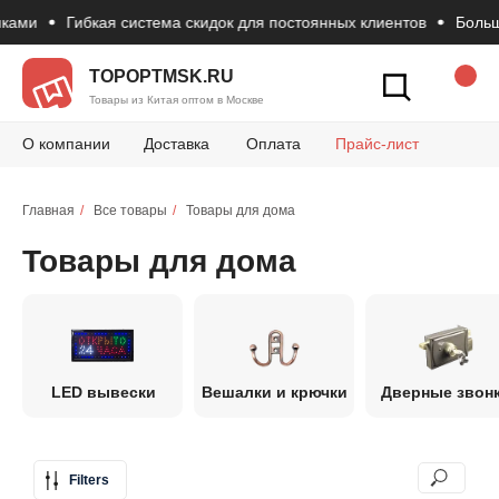
Гибкая система скидок для постоянных клиентов
Большой вы
Новости
Вопросы и 
Конт
Как сделать зак
TOPOPTMSK.RU
Товары из Китая оптом в Москве
О компании
Доставка
Оплата
Прайс-лист
Главная
/
Все товары
/
Товары для дома
Товары для дома
LED вывески
Вешалки и крючки
Дверные звон
Filters