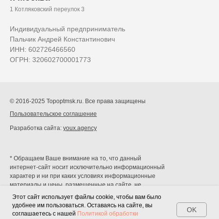
1 Котляковский переулок 3
Индивидуальный предприниматель
Пальчик Андрей Константинович
ИНН: 602726466560
ОГРН: 320602700001773
© 2016-2025 Topoptmsk.ru. Все права защищены
Пользовательское соглашение
Разработка сайта:
youx.agency
* Обращаем Ваше внимание на то, что данный
интернет-сайт носит исключительно информационный
характер и ни при каких условиях информационные
материалы и цены, размещенные на сайте, не
являются публичной офертой, определяемой
Этот сайт использует файлы cookie, чтобы вам было
положениями Статей 435 и 437 Гражданского кодекса
удобнее им пользоваться. Оставаясь на сайте, вы
OK
РФ.
соглашаетесь с нашей
Политикой обработки