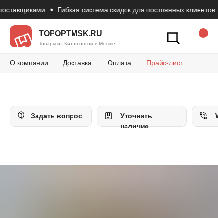
оставщиками
Гибкая система скидок для постоянных клиентов
Новости
Вопросы и 
Конт
Как сделать зак
TOPOPTMSK.RU
Товары из Китая оптом в Москве
О компании
Доставка
Оплата
Прайс-лист
Задать вопрос
Уточнить
наличие