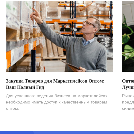
Закупка Товаров для Маркетплейсов Оптом:
Опто
Ваш Полный Гид
Лучш
Для успешного ведения бизнеса на маркетплейсах
Рынок
необходимо иметь доступ к качественным товарам
предл
оптом.
силик