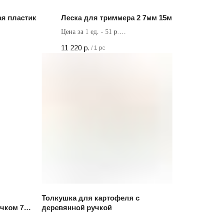
ая пластик
Леска для триммера 2 7мм 15м
Цена за 1 ед. - 51 р.
Кол-во в коробке - 220 шт
11 220
р.
/
1 pc
Толкушка для картофеля с
чком 750
деревянной ручкой