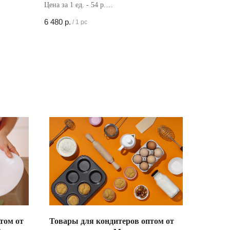
Цена за 1 ед. - 54 р.
Кол-во в коробке - 120 шт
6 480
р.
/
1 pc
том от
Товары для кондитеров оптом от