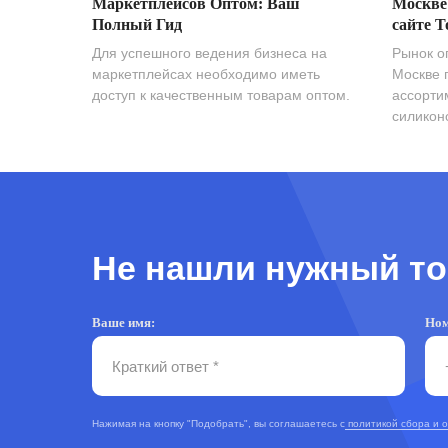
Маркетплейсов Оптом: Ваш
Москве
Полный Гид
сайте T
Для успешного ведения бизнеса на
Рынок о
маркетплейсах необходимо иметь
Москве 
доступ к качественным товарам оптом.
ассорти
силиконо
Не нашли нужный то
Ваше имя:
Ном
Нажимая на кнопку "Подобрать", вы соглашаетесь с
политикой сбора и 
TOPOPTMSK.