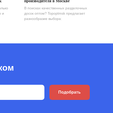
k
производителя в Москве
олько
В поисках качественных разделочных
о и
досок оптом? Topoptmsk предлагает
разнообразие выбора:
ком
Подобрать