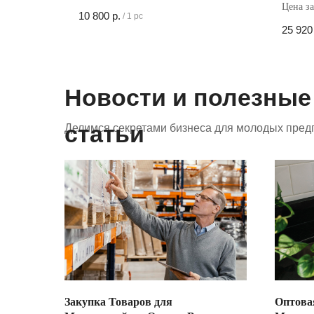
Цена за 
Кол-во в коробке - 240 шт
10 800
р.
/
1 pc
Кол-во 
25 920
Новости и полезные
статьи
Делимся секретами бизнеса для молодых пред
Закупка Товаров для
Оптова