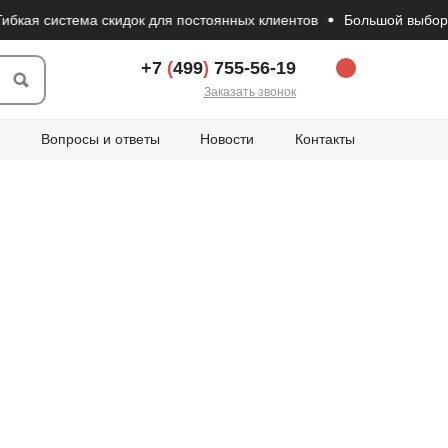
я система скидок для постоянных клиентов
Большой выбор товар
+7
(
499
)
755-56-19
Заказать звонок
Вопросы и ответы
Новости
Контакты