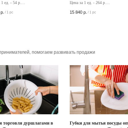
мл
1 ед. - 54 р.
Цена за 1 ед. - 264 р.
в коробке - 480 шт
Кол-во в коробке - 60 шт
р.
15 840
р.
/
1 pc
/
1 pc
принимателей, помогаем развивать продажи
я торговля дуршлагами в
Губки для мытья посуды оп