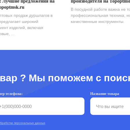
: Лучшие предложения на
производителя на Topoptms
opoptmsk.ru
В посудной работе важна не т
птовых продаж дуршлагов в
профессиональная техника, н
предлагает широкий
качественные инструменты.
мент изделий, включая
вые, ...
вар ? Мы поможем с поис
ер телефона:
Название товара
обработки персональных данных
RU