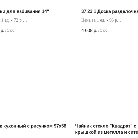
ки для взбивания 14"
37 23 1 Доска разделочн
1 ед. - 72 р.
Цена за 1 ед. - 96 р.
в коробке - 144 шт
Кол-во в коробке - 48 шт
р.
4 608
р.
/
1 pc
/
1 pc
к кухонный с рисунком 97х58
Чайник стекло "Квадрат" с
крышкой из металла и сите