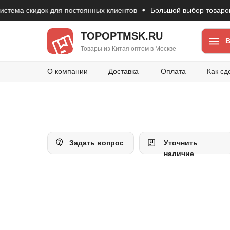
а скидок для постоянных клиентов
Большой выбор товаров из К
TOPOPTMSK.RU
В
Товары из Китая оптом в Москве
О компании
Доставка
Оплата
Как сд
Задать вопрос
Уточнить
наличие