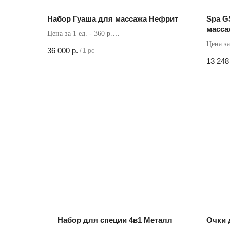
Набор Гуаша для массажа Нефрит
Spa G
масса
Цена за 1 ед. - 360 р.
Цена за
Кол-во в коробке - 100 шт
36 000
р.
/
1 pc
Кол-во 
13 248
Набор для специи 4в1 Металл
Очки 