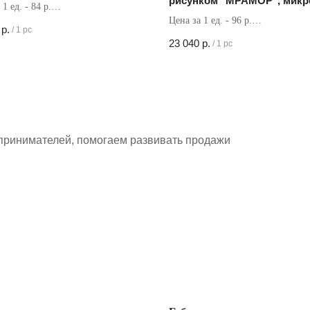
рисунком "МРАМОР", микр
1 ед. - 84 р.
38х30 см
Цена за 1 ед. - 96 р.
в коробке - 200 шт
р.
/
1 pc
Кол-во в коробке - 240 шт
23 040
р.
/
1 pc
принимателей, помогаем развивать продажи