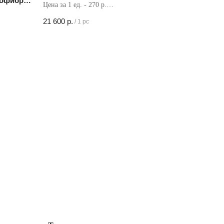
офибра,
Цена за 1 ед. - 270 р.
Кол-во в коробке - 80 шт
21 600
р.
/
1 pc