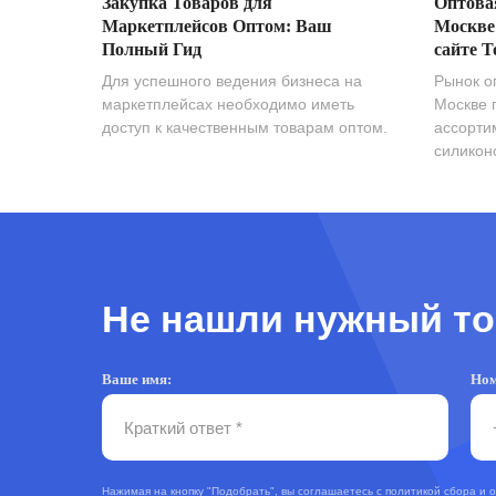
Закупка Товаров для
Оптова
Маркетплейсов Оптом: Ваш
Москве
Полный Гид
сайте T
Для успешного ведения бизнеса на
Рынок о
маркетплейсах необходимо иметь
Москве 
доступ к качественным товарам оптом.
ассорти
силиконо
Не нашли нужный то
Ваше имя:
Ном
Нажимая на кнопку "Подобрать", вы соглашаетесь с
политикой сбора и 