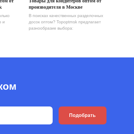
том от
Товары для кондитеров оптом от
k
производителя в Москве
олько
В поисках качественных разделочных
о и
досок оптом? Topoptmsk предлагает
разнообразие выбора:
ком
Подобрать