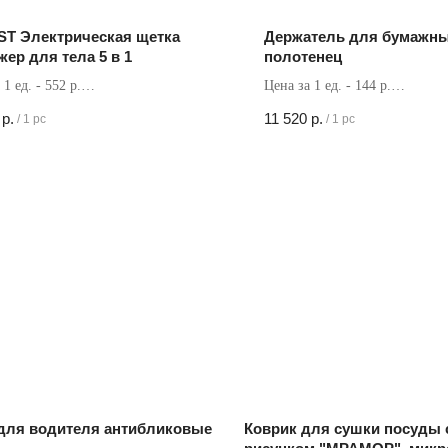
ST Электрическая щетка
Держатель для бумажн
жер для тела 5 в 1
полотенец
 1 ед. - 552 р.
Цена за 1 ед. - 144 р.
в коробке - 24 шт
Кол-во в коробке - 80 шт
р.
11 520
р.
/
1 pc
/
1 pc
для водителя антибликовые
Коврик для сушки посуды 