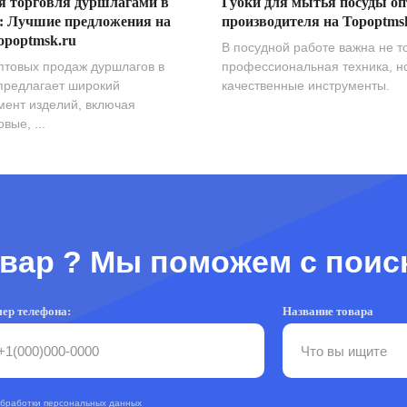
я торговля дуршлагами в
Губки для мытья посуды оп
: Лучшие предложения на
производителя на Topoptms
opoptmsk.ru
В посудной работе важна не т
птовых продаж дуршлагов в
профессиональная техника, н
предлагает широкий
качественные инструменты.
мент изделий, включая
вые, ...
вар ? Мы поможем с поис
ер телефона:
Название товара
обработки персональных данных