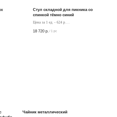
ых
Стул складной для пикника со
спинкой тёмно синий
Цена за 1 ед. - 624 р.
Кол-во в коробке - 30 шт
18 720
р.
/
1 pc
с
Чайник металлический