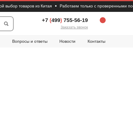
бор товаров из Китая
Работаем только с проверенными поста
+7
(
499
)
755-56-19
Заказать звонок
Вопросы и ответы
Новости
Контакты