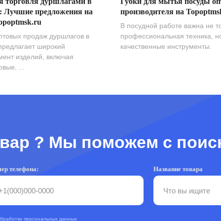
я торговля дуршлагами в
Губки для мытья посуды оп
: Лучшие предложения на
производителя на Topoptms
opoptmsk.ru
В посудной работе важна не т
птовых продаж дуршлагов в
профессиональная техника, н
предлагает широкий
качественные инструменты.
мент изделий, включая
вые, ...
вар ? Мы поможем с поис
ер телефона:
Название товара
обработки персональных данных