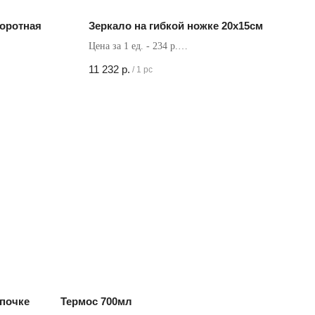
оротная
Зеркало на гибкой ножке 20х15см
Цена за 1 ед. - 234 р.
Кол-во в коробке - 48 шт
11 232
р.
/
1 pc
епочке
Термос 700мл