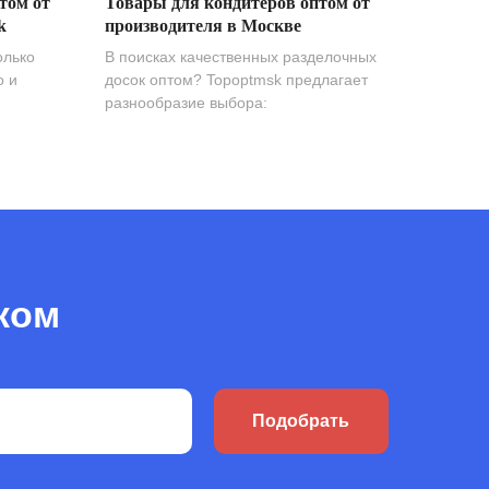
том от
Товары для кондитеров оптом от
k
производителя в Москве
олько
В поисках качественных разделочных
о и
досок оптом? Topoptmsk предлагает
разнообразие выбора:
ком
Подобрать