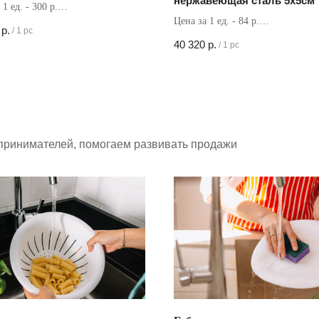
нержавеющая сталь 5х5см
 1 ед. - 300 р.
Цена за 1 ед. - 84 р.
в коробке - 60 шт
р.
/
1 pc
Кол-во в коробке - 480 шт
40 320
р.
/
1 pc
принимателей, помогаем развивать продажи