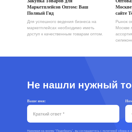
Закупка Товаров для
Оптова
Маркетплейсов Оптом: Ваш
Москве
Полный Гид
сайте T
Для успешного ведения бизнеса на
Рынок о
маркетплейсах необходимо иметь
Москве 
доступ к качественным товарам оптом.
ассорти
силиконо
Не нашли нужный то
Ваше имя:
Ном
Нажимая на кнопку "Подобрать", вы соглашаетесь с
политикой сбора и 