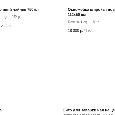
очный чайник 750мл
Окномойка широкая пов
112х50 см
 1 ед. - 252 р.
Цена за 1 ед. - 180 р.
в коробке - 60 шт
р.
/
1 pc
Кол-во в коробке - 100 шт
18 000
р.
/
1 pc
а
Сито для заварки чая на ц