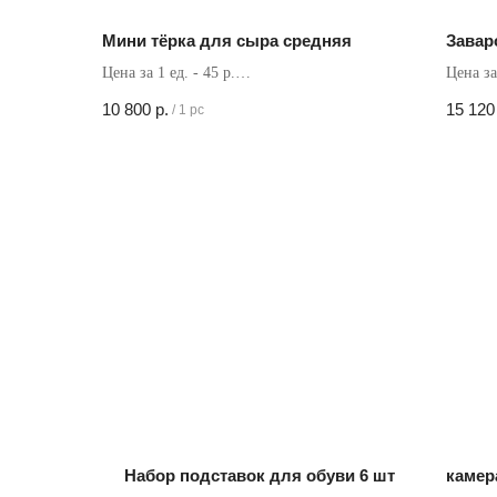
Мини тёрка для сыра средняя
Завар
Цена за 1 ед. - 45 р.
Цена за
Кол-во в коробке - 240 шт
Кол-во 
10 800
р.
15 120
/
1 pc
Набор подставок для обуви 6 шт
камер