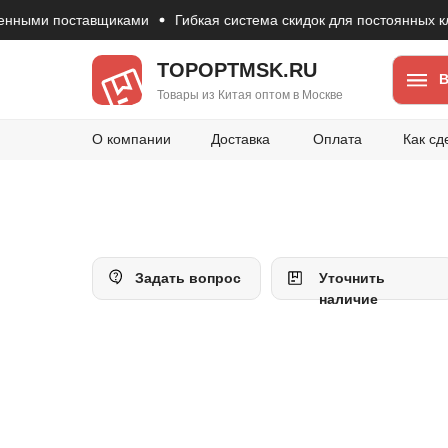
ми поставщиками
Гибкая система скидок для постоянных клиент
TOPOPTMSK.RU
В
Товары из Китая оптом в Москве
О компании
Доставка
Оплата
Как сд
Задать вопрос
Уточнить
наличие