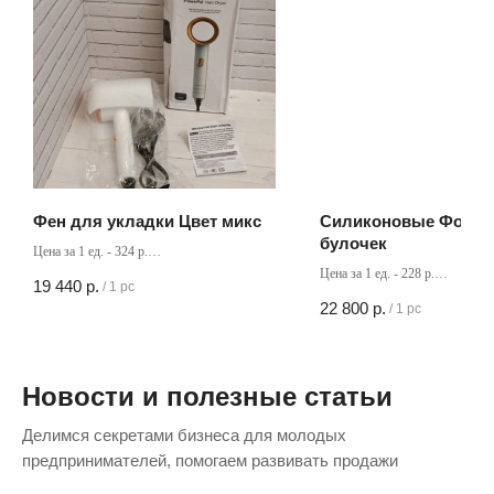
Фен для укладки Цвет микс
Силиконовые Форма
булочек
Цена за 1 ед. - 324 р.
Кол-во в коробке - 60 шт
Цена за 1 ед. - 228 р.
19 440
р.
/
1 pc
Кол-во в коробке - 100 шт
22 800
р.
/
1 pc
Новости и полезные статьи
Делимся секретами бизнеса для молодых
предпринимателей, помогаем развивать продажи