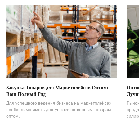
Закупка Товаров для Маркетплейсов Оптом:
Опто
Ваш Полный Гид
Лучш
Для успешного ведения бизнеса на маркетплейсах
Рынок
необходимо иметь доступ к качественным товарам
предл
оптом.
силик