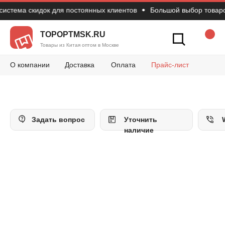
стема скидок для постоянных клиентов
Большой выбор товаров 
Новости
Вопросы и 
Конт
Как сделать зак
TOPOPTMSK.RU
Товары из Китая оптом в Москве
О компании
Доставка
Оплата
Прайс-лист
Задать вопрос
Уточнить
наличие