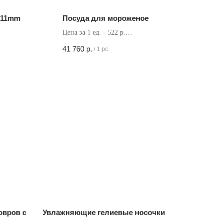
 11mm
Посуда для мороженое
Цена за 1 ед. - 522 р.
Кол-во в коробке - 80 шт
41 760
р.
/
1 pc
овров с
Увлажняющие гелиевые носочки