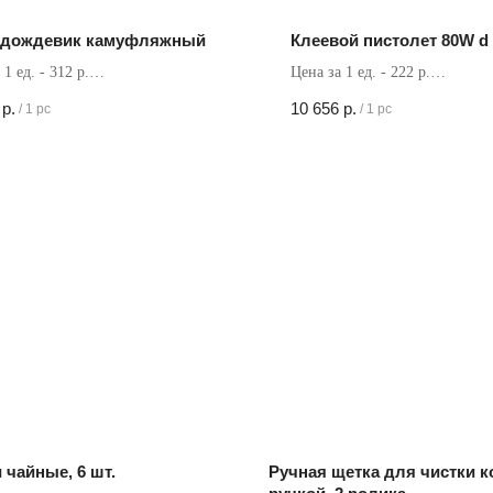
 дождевик камуфляжный
Клеевой пистолет 80W d
 1 ед. - 312 р.
Цена за 1 ед. - 222 р.
в коробке - 60 шт
Кол-во в коробке - 48 шт
р.
10 656
р.
/
1 pc
/
1 pc
 чайные, 6 шт.
Ручная щетка для чистки к