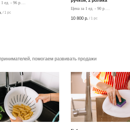
ручкой, 2 ролика
1 ед. - 96 р.
Цена за 1 ед. - 90 р.
в коробке - 100 шт
.
/
1 pc
Кол-во в коробке - 120 шт
10 800
р.
/
1 pc
принимателей, помогаем развивать продажи