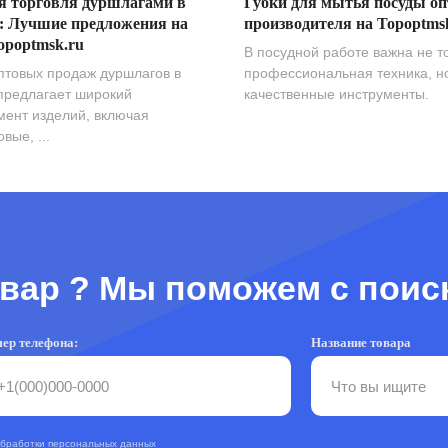
я торговля дуршлагами в
Губки для мытья посуды оп
: Лучшие предложения на
производителя на Topoptms
opoptmsk.ru
В посудной работе важна не т
птовых продаж дуршлагов в
профессиональная техника, н
предлагает широкий
качественные инструменты.
мент изделий, включая
вые, ...
вар ? Мы поможем с поис
ер телефона:
Название товара
обработки персональных данных