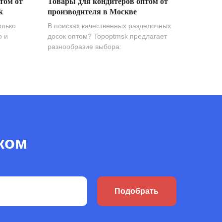
том от
Товары для кондитеров оптом от
k
производителя в Москве
олько
В поисках качественных разделочных
о и
досок оптом? Topoptmsk предлагает
разнообразие выбора:
ком
Подобрать