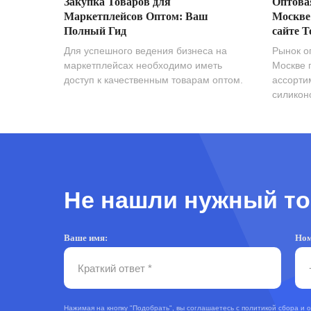
Закупка Товаров для
Оптова
Маркетплейсов Оптом: Ваш
Москве
Полный Гид
сайте T
Для успешного ведения бизнеса на
Рынок о
маркетплейсах необходимо иметь
Москве 
доступ к качественным товарам оптом.
ассорти
силиконо
Не нашли нужный то
Ваше имя:
Ном
Нажимая на кнопку "Подобрать", вы соглашаетесь с
политикой сбора и 