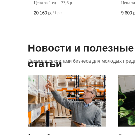
Цена за 1 ед. - 33,6 р.
Цена за 
Кол-во в коробке - 600 шт
Кол-во 
20 160
р.
9 600
р
/
1 pc
Новости и полезные
статьи
Делимся секретами бизнеса для молодых пред