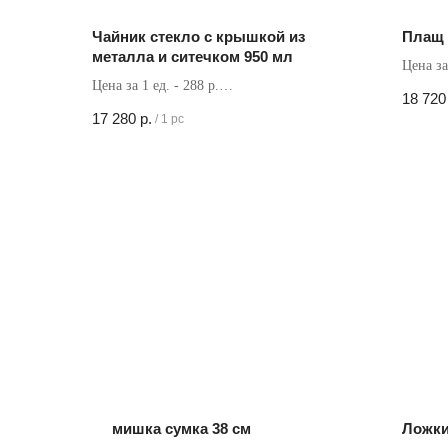
Чайник стекло с крышкой из
Плащ
металла и ситечком 950 мл
Цена за
Цена за 1 ед. - 288 р.
Кол-во 
18 720
Кол-во в коробке - 60 шт
17 280
р.
/
1 pc
мишка сумка 38 см
Ложки