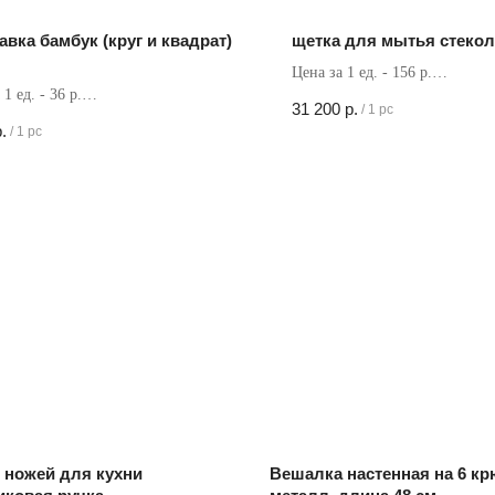
авка бамбук (круг и квадрат)
щетка для мытья стекол
Цена за 1 ед. - 156 р.
1 ед. - 36 р.
Кол-во в коробке - 200 шт
31 200
р.
/
1 pc
в коробке - 200 шт
.
/
1 pc
 ножей для кухни
Вешалка настенная на 6 кр