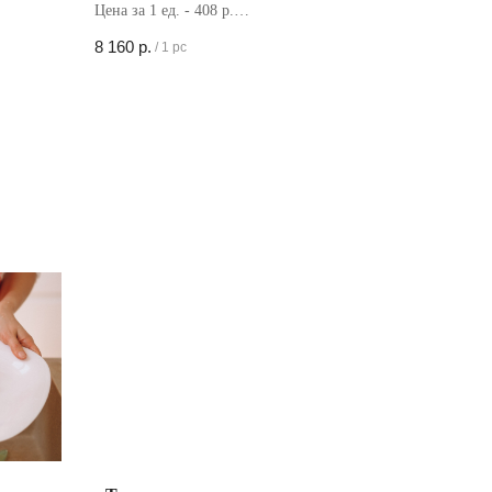
Цена за 1 ед. - 408 р.
Кол-во в коробке - 20 шт
8 160
р.
/
1 pc