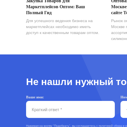
Закупка Товаров для
Оптова
Маркетплейсов Оптом: Ваш
Москве
Полный Гид
сайте T
Для успешного ведения бизнеса на
Рынок о
маркетплейсах необходимо иметь
Москве 
доступ к качественным товарам оптом.
ассорти
силиконо
Не нашли нужный то
Ваше имя:
Ном
Нажимая на кнопку "Подобрать", вы соглашаетесь с
политикой сбора и 