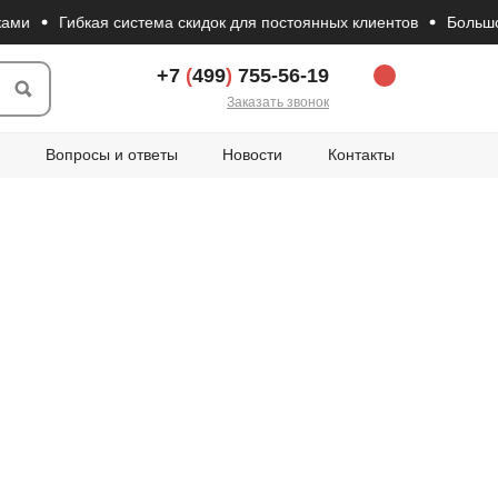
Гибкая система скидок для постоянных клиентов
Большой выб
+7
(
499
)
755-56-19
Заказать звонок
Вопросы и ответы
Новости
Контакты