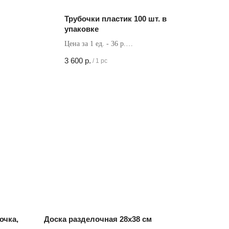
Трубочки пластик 100 шт. в
упаковке
Цена за 1 ед. - 36 р.
Кол-во в коробке - 100 шт
3 600
р.
/
1 pc
ючка,
Доска разделочная 28х38 см