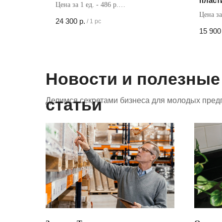
пласт
Цена за 1 ед. - 486 р.
Цена за
Кол-во в коробке - 50 шт
24 300
р.
/
1 pc
Кол-во 
15 900
Новости и полезные
статьи
Делимся секретами бизнеса для молодых пред