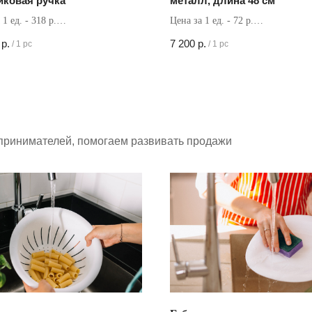
иковая ручка
металл, длина 48 см
 1 ед. - 318 р.
Цена за 1 ед. - 72 р.
в коробке - 50 шт
Кол-во в коробке - 100 шт
р.
7 200
р.
/
1 pc
/
1 pc
принимателей, помогаем развивать продажи