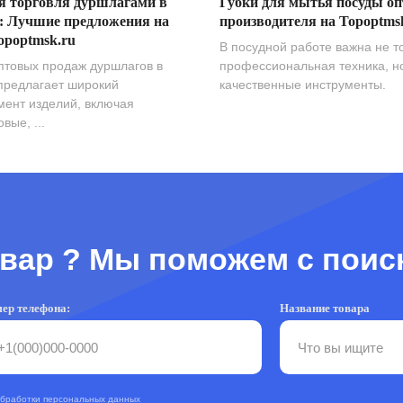
я торговля дуршлагами в
Губки для мытья посуды оп
: Лучшие предложения на
производителя на Topoptms
opoptmsk.ru
В посудной работе важна не т
птовых продаж дуршлагов в
профессиональная техника, н
предлагает широкий
качественные инструменты.
мент изделий, включая
вые, ...
вар ? Мы поможем с поис
ер телефона:
Название товара
обработки персональных данных