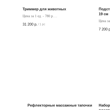
Триммер для животных
Подст
19 см
Цена за 1 ед. - 780 р.
Цена за 
Кол-во в коробке - 40 шт
31 200
р.
/
1 pc
Кол-во 
7 200
р
Рефлекторные массажные тапочки
Набор