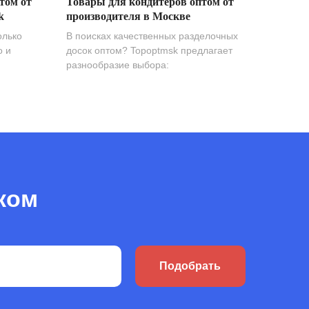
том от
Товары для кондитеров оптом от
k
производителя в Москве
олько
В поисках качественных разделочных
о и
досок оптом? Topoptmsk предлагает
разнообразие выбора:
ком
Подобрать