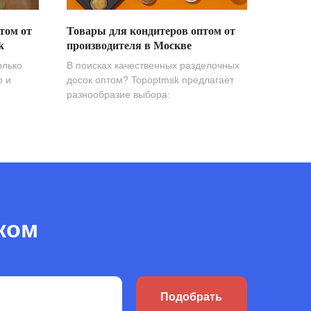
том от
Товары для кондитеров оптом от
k
производителя в Москве
олько
В поисках качественных разделочных
о и
досок оптом? Topoptmsk предлагает
разнообразие выбора:
ком
Подобрать