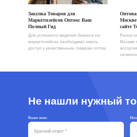
Закупка Товаров для
Оптова
Маркетплейсов Оптом: Ваш
Москве
Полный Гид
сайте T
Для успешного ведения бизнеса на
Рынок о
маркетплейсах необходимо иметь
Москве 
доступ к качественным товарам оптом.
ассорти
силиконо
Не нашли нужный то
Ваше имя:
Ном