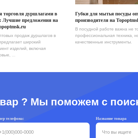
я торговля дуршлагами в
Губки для мытья посуды оп
: Лучшие предложения на
производителя на Topoptms
opoptmsk.ru
В посудной работе важна не т
птовых продаж дуршлагов в
профессиональная техника, н
предлагает широкий
качественные инструменты.
мент изделий, включая
вые, ...
вар ? Мы поможем с поис
ер телефона:
Название товара