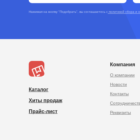
Нажимая на кнопку "Подобрать", вы соглашаетесь с
политикой сбора и 
TOPOPTMSK.
Товары из Китая оптом в
Компания
О компании
Новости
Каталог
Контакты
Хиты продаж
Сотрудничест
Прайс-лист
Реквизиты