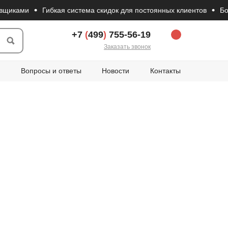
иками
Гибкая система скидок для постоянных клиентов
Боль
+7
(
499
)
755-56-19
Заказать звонок
Вопросы и ответы
Новости
Контакты