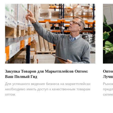
Закупка Товаров для Маркетплейсов Оптом:
Опто
Ваш Полный Гид
Лучш
Для успешного ведения бизнеса на маркетплейсах
Рынок
необходимо иметь доступ к качественным товарам
предл
оптом.
силик