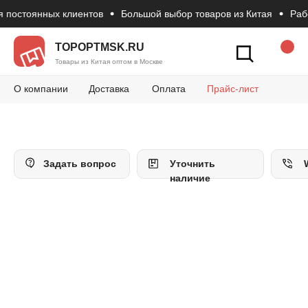
 постоянных клиентов
Большой выбор товаров из Китая
Рабо
Новости
Вопросы и 
Конт
Как сделать зак
TOPOPTMSK.RU
Товары из Китая оптом в Москве
О компании
Доставка
Оплата
Прайс-лист
Задать вопрос
Уточнить
наличие