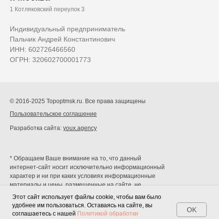
1 Котляковский переулок 3
Индивидуальный предприниматель
Пальчик Андрей Константинович
ИНН: 602726466560
ОГРН: 320602700001773
© 2016-2025 Topoptmsk.ru. Все права защищены
Пользовательское соглашение
Разработка сайта:
youx.agency
* Обращаем Ваше внимание на то, что данный
интернет-сайт носит исключительно информационный
характер и ни при каких условиях информационные
материалы и цены, размещенные на сайте, не
являются публичной офертой, определяемой
Этот сайт использует файлы cookie, чтобы вам было
положениями Статей 435 и 437 Гражданского кодекса
удобнее им пользоваться. Оставаясь на сайте, вы
OK
РФ.
соглашаетесь с нашей
Политикой обработки