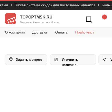
ами
Гибкая система скидок для постоянных клиентов
Большой
Новости
Вопросы и 
Конт
Как сделать зак
TOPOPTMSK.RU
Товары из Китая оптом в Москве
О компании
Доставка
Оплата
Прайс-лист
Задать вопрос
Уточнить
наличие