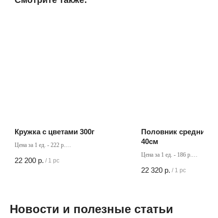
Смотрите также:
Кружка с цветами 300г
Половник средний с
40см
Цена за 1 ед. - 222 р.
Кол-во в коробке - 100 шт
Цена за 1 ед. - 186 р.
22 200
р.
/
1 pc
Кол-во в коробке - 120 шт
22 320
р.
/
1 pc
Новости и полезные статьи