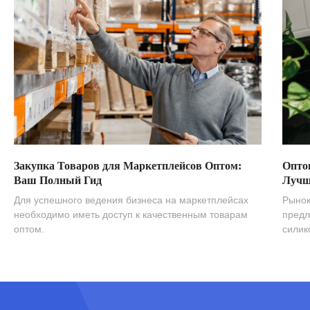
Закупка Товаров для Маркетплейсов Оптом:
Опто
Ваш Полный Гид
Лучш
Для успешного ведения бизнеса на маркетплейсах
Рынок
необходимо иметь доступ к качественным товарам
предл
оптом.
силик