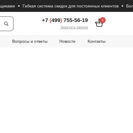
ами
Гибкая система скидок для постоянных клиентов
Большой
+7
(
499
)
755-56-19
0
Заказать звонок
Вопросы и ответы
Новости
Контакты