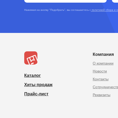
Нажимая на кнопку "Подобрать", вы соглашаетесь с
политикой сбора и 
TOPOPTMSK.
Товары из Китая оптом в
Компания
О компании
Новости
Каталог
Контакты
Хиты продаж
Сотрудничест
Прайс-лист
Реквизиты