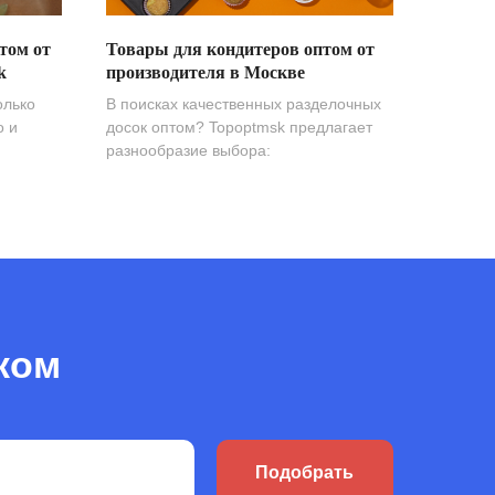
том от
Товары для кондитеров оптом от
k
производителя в Москве
олько
В поисках качественных разделочных
о и
досок оптом? Topoptmsk предлагает
разнообразие выбора:
ком
Подобрать