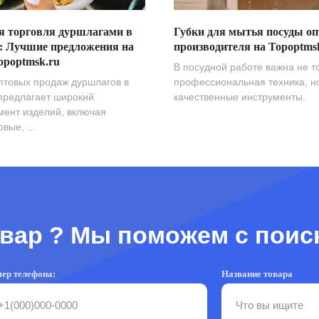
я торговля дуршлагами в
Губки для мытья посуды оп
: Лучшие предложения на
производителя на Topoptms
opoptmsk.ru
В посудной работе важна не т
птовых продаж дуршлагов в
профессиональная техника, н
предлагает широкий
качественные инструменты.
мент изделий, включая
вые, ...
вар ? Мы поможем с поис
ер телефона:
Название товара