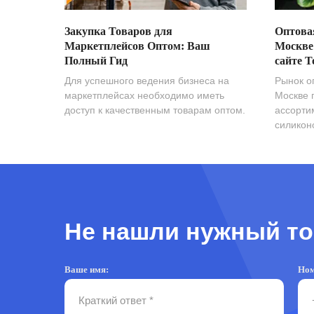
Закупка Товаров для
Оптова
Маркетплейсов Оптом: Ваш
Москве
Полный Гид
сайте T
Для успешного ведения бизнеса на
Рынок о
маркетплейсах необходимо иметь
Москве 
доступ к качественным товарам оптом.
ассорти
силиконо
Не нашли нужный то
Ваше имя:
Ном