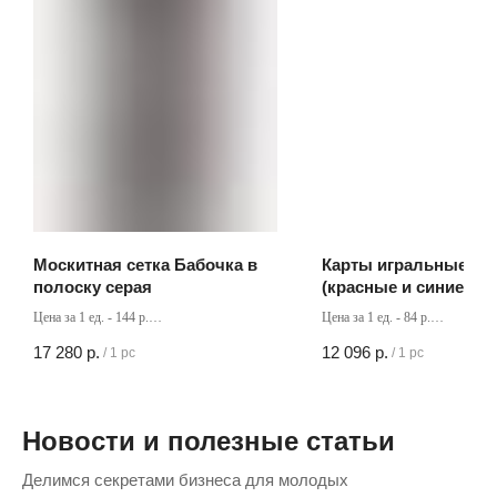
Москитная сетка Бабочка в
Карты игральные пл
полоску серая
(красные и синие) (88
Цена за 1 ед. - 144 р.
Цена за 1 ед. - 84 р.
Кол-во в коробке - 120 шт
Кол-во в коробке - 144 шт
17 280
р.
12 096
р.
/
1 pc
/
1 pc
Новости и полезные статьи
Делимся секретами бизнеса для молодых