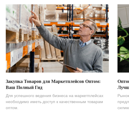
Закупка Товаров для Маркетплейсов Оптом:
Опто
Ваш Полный Гид
Лучш
Для успешного ведения бизнеса на маркетплейсах
Рынок
необходимо иметь доступ к качественным товарам
предл
оптом.
силик