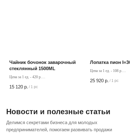
Чайник бочонок заварочный
Лопатка пион I=36 см
стеклянный 1500ML
Цена за 1 ед. - 108 р.
Кол-во в коробке - 240 шт
Цена за 1 ед. - 420 р.
25 920
р.
/
1 pc
Кол-во в коробке - 36 шт
15 120
р.
/
1 pc
Новости и полезные статьи
Делимся секретами бизнеса для молодых
предпринимателей, помогаем развивать продажи