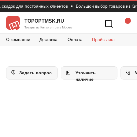
кидок для постоянных клиентов
Большой выбор товаров из Кита
Новости
Вопросы и 
Конт
Как сделать зак
TOPOPTMSK.RU
Товары из Китая оптом в Москве
О компании
Доставка
Оплата
Прайс-лист
Задать вопрос
Уточнить
наличие