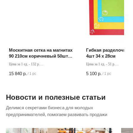
Москитная сетка на магнитах
Гибкая разделочная 
90 210см коричневый 50шт
4шт 34 х 28см
серый 20 шт бордовый 20 шт
Цена за 1 ед. - 132 р.
Цена за 1 ед. - 51 р.
чёрный 10 шт голубой 10 шт
Кол-во в коробке - 120 шт
Кол-во в коробке - 100 шт
15 840
р.
5 100
р.
зеленый 10 шт
/
1 pc
/
1 pc
Новости и полезные статьи
Делимся секретами бизнеса для молодых
предпринимателей, помогаем развивать продажи