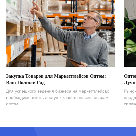
Закупка Товаров для Маркетплейсов Оптом:
Опто
Ваш Полный Гид
Лучш
Для успешного ведения бизнеса на маркетплейсах
Рынок
необходимо иметь доступ к качественным товарам
предл
оптом.
силик