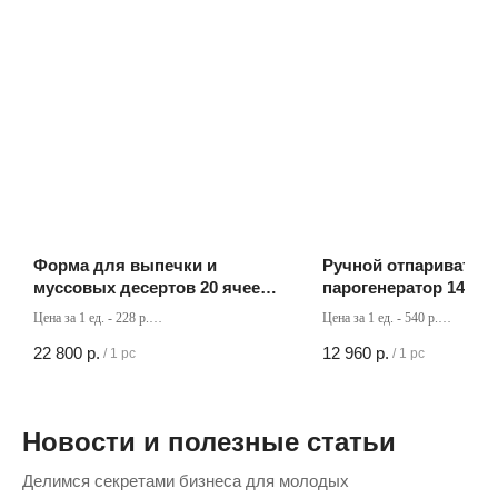
Форма для выпечки и
Ручной отпаривател
муссовых десертов 20 ячеек
парогенератор 1400В
Шарики
Аврора
Цена за 1 ед. - 228 р.
Цена за 1 ед. - 540 р.
Кол-во в коробке - 100 шт
Кол-во в коробке - 24 шт
22 800
р.
12 960
р.
/
1 pc
/
1 pc
Новости и полезные статьи
Делимся секретами бизнеса для молодых