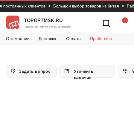
 постоянных клиентов
Большой выбор товаров из Китая
Работ
Новости
Вопросы и 
Конт
Как сделать зак
TOPOPTMSK.RU
Товары из Китая оптом в Москве
О компании
Доставка
Оплата
Прайс-лист
Задать вопрос
Уточнить
наличие