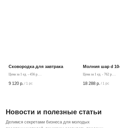
Сковородка для завтрака
Молния шар d 10см
Цена за 1 ед. - 456 р.
Цена за 1 ед. - 762 р.
Кол-во в коробке - 20 шт
Кол-во в коробке - 24 шт
9 120
р.
18 288
р.
/
1 pc
/
1 pc
Новости и полезные статьи
Делимся секретами бизнеса для молодых