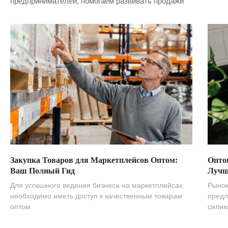
предпринимателей, помогаем развивать продажи
Закупка Товаров для Маркетплейсов Оптом:
Опто
Ваш Полный Гид
Лучш
Для успешного ведения бизнеса на маркетплейсах
Рынок
необходимо иметь доступ к качественным товарам
предл
оптом.
силик