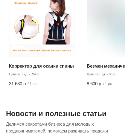
Корректор для осанки спины
Безмен механический
Цена за 1 ед. - 264 р.
Цена за 1 ед. - 86 р.
Кол-во в коробке - 120 шт
Кол-во в коробке - 100 шт
31 680
р.
8 600
р.
/
1 pc
/
1 pc
Новости и полезные статьи
Делимся секретами бизнеса для молодых
предпринимателей, помогаем развивать продажи