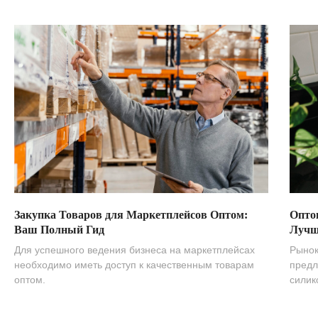
Закупка Товаров для Маркетплейсов Оптом:
Опто
Ваш Полный Гид
Лучш
Для успешного ведения бизнеса на маркетплейсах
Рынок
необходимо иметь доступ к качественным товарам
предл
оптом.
силик