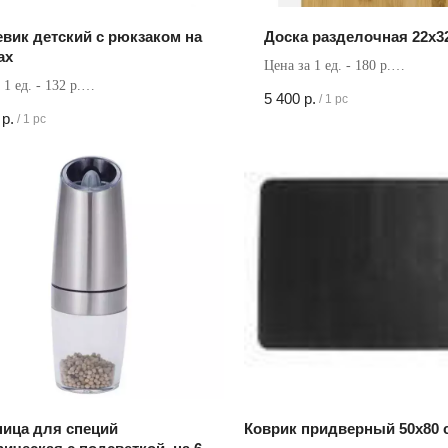
вик детский с рюкзаком на
Доска разделочная 22х32
ах
Цена за 1 ед. - 180 р.
 1 ед. - 132 р.
Кол-во в коробке - 30 шт
5 400
р.
/
1 pc
в коробке - 100 шт
р.
/
1 pc
ица для специй
Коврик придверный 50х80 