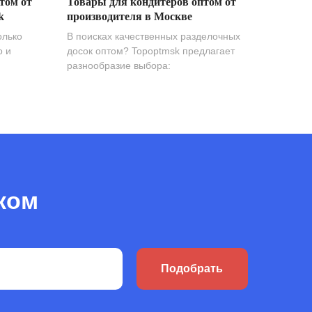
том от
Товары для кондитеров оптом от
k
производителя в Москве
олько
В поисках качественных разделочных
о и
досок оптом? Topoptmsk предлагает
разнообразие выбора:
ком
Подобрать