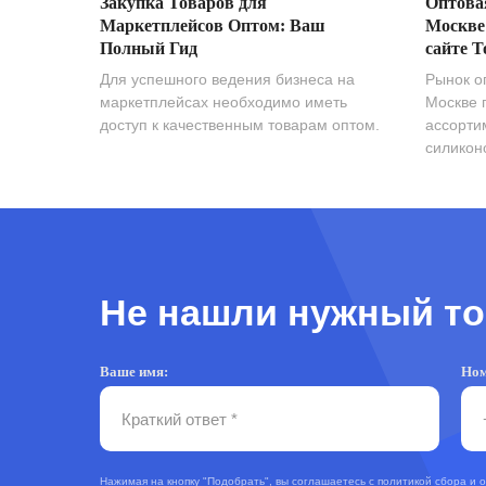
Закупка Товаров для
Оптова
Маркетплейсов Оптом: Ваш
Москве
Полный Гид
сайте T
Для успешного ведения бизнеса на
Рынок о
маркетплейсах необходимо иметь
Москве 
доступ к качественным товарам оптом.
ассорти
силиконо
Не нашли нужный то
Ваше имя:
Ном
Нажимая на кнопку "Подобрать", вы соглашаетесь с
политикой сбора и 