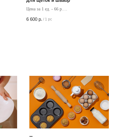
для щеток и швабр
Цена за 1 ед. - 66 р.
Кол-во в коробке - 100 шт
6 600
р.
/
1 pc