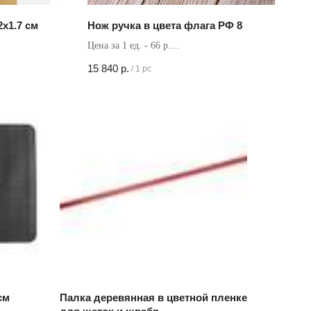
х1.7 см
Нож ручка в цвета флага РФ 8
Цена за 1 ед. - 66 р.
Кол-во в коробке - 240 шт
15 840
р.
/
1 pc
см
Палка деревянная в цветной пленке