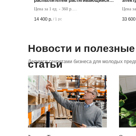
распылителем растягивающийся
элект
для дома и дачи 22 5
батар
Цена за 1 ед. - 360 р.
Цена за
Кол-во в коробке - 40 шт
Кол-во 
14 400
р.
33 600
/
1 pc
Новости и полезные
статьи
Делимся секретами бизнеса для молодых пред