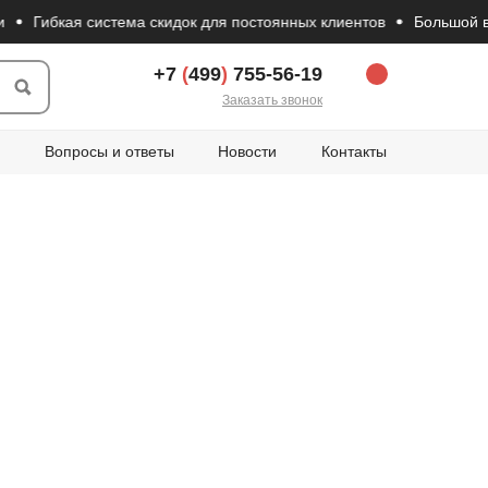
Гибкая система скидок для постоянных клиентов
Большой выбор
+7
(
499
)
755-56-19
Заказать звонок
Вопросы и ответы
Новости
Контакты