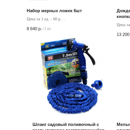
Набор мерных ложек 6шт
Дожде
кнопк
Цена за 1 ед. - 60 р.
Цена за
Кол-во в коробке - 144 шт
8 640
р.
/
1 pc
Кол-во 
13 200
Шланг садовый поливочный с
Мельн