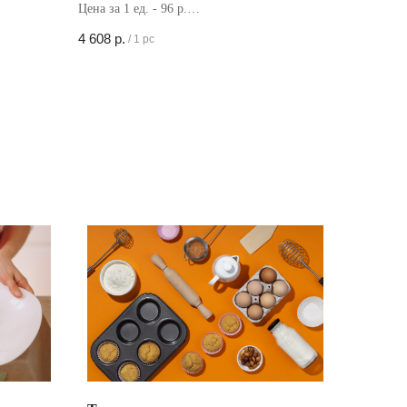
Цена за 1 ед. - 96 р.
Кол-во в коробке - 48 шт
4 608
р.
/
1 pc