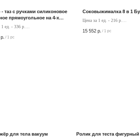
 - таз с ручками силиконовое
Соковыжималка 8 в 1 Б
ное прямоугольное на 4-х
Цена за 1 ед. - 216 р.
иках
 1 ед. - 336 р.
Кол-во в коробке - 72 шт
15 552
р.
/
1 pc
в коробке - 30 шт
р.
/
1 pc
жёр для тела вакуум
Ролик для теста фигурный