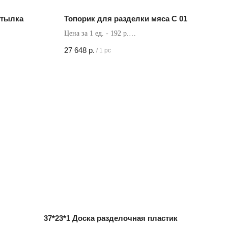
утылка
Топорик для разделки мяса C 01
Цена за 1 ед. - 192 р.
Кол-во в коробке - 144 шт
27 648
р.
/
1 pc
37*23*1 Доска разделочная пластик