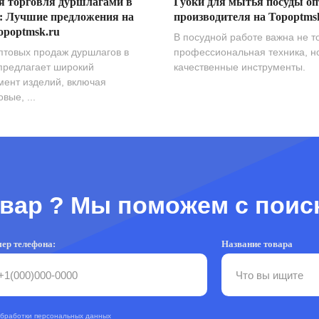
я торговля дуршлагами в
Губки для мытья посуды оп
: Лучшие предложения на
производителя на Topoptms
opoptmsk.ru
В посудной работе важна не т
птовых продаж дуршлагов в
профессиональная техника, н
предлагает широкий
качественные инструменты.
мент изделий, включая
вые, ...
вар ? Мы поможем с поис
ер телефона:
Название товара
обработки персональных данных