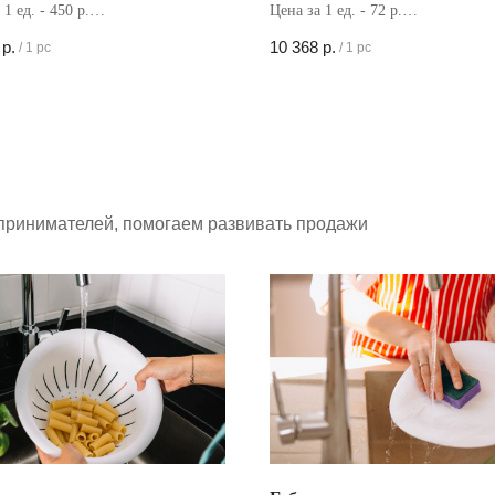
 1 ед. - 450 р.
Цена за 1 ед. - 72 р.
в коробке - 50 шт
Кол-во в коробке - 144 шт
р.
10 368
р.
/
1 pc
/
1 pc
принимателей, помогаем развивать продажи