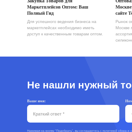
Закупка Товаров для
Оптова
Маркетплейсов Оптом: Ваш
Москве
Полный Гид
сайте T
Для успешного ведения бизнеса на
Рынок о
маркетплейсах необходимо иметь
Москве 
доступ к качественным товарам оптом.
ассорти
силиконо
Не нашли нужный то
Ваше имя:
Ном
Нажимая на кнопку "Подобрать", вы соглашаетесь с
политикой сбора и 