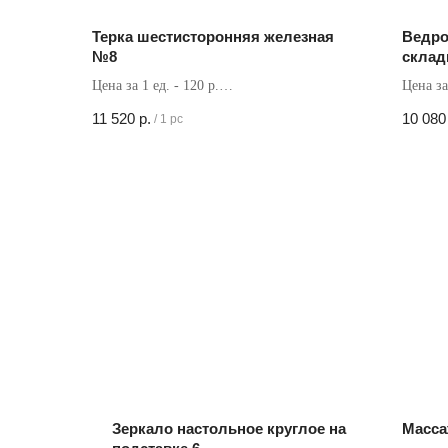
Терка шестисторонняя железная
Ведро
№8
склад
колес
Цена за 1 ед. - 120 р.
Цена за
Кол-во в коробке - 96 шт
Кол-во 
11 520
р.
10 080
/
1 pc
Зеркало настольное круглое на
Масса