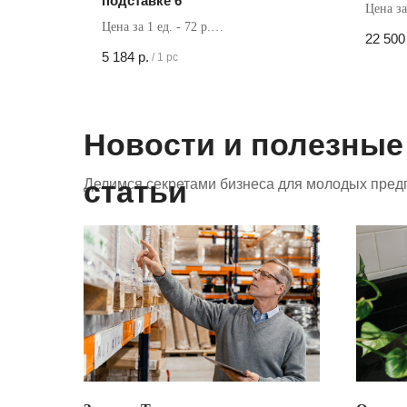
подставке 6
Цена за
Цена за 1 ед. - 72 р.
Кол-во 
22 500
Кол-во в коробке - 72 шт
5 184
р.
/
1 pc
Новости и полезные
статьи
Делимся секретами бизнеса для молодых пред