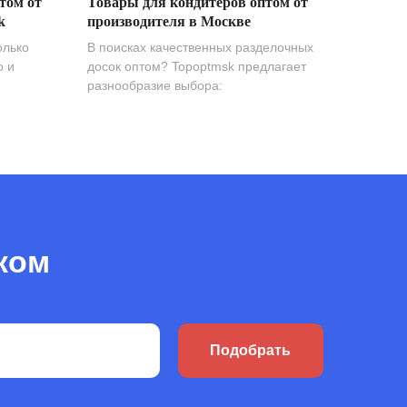
том от
Товары для кондитеров оптом от
k
производителя в Москве
олько
В поисках качественных разделочных
о и
досок оптом? Topoptmsk предлагает
разнообразие выбора:
ком
Подобрать