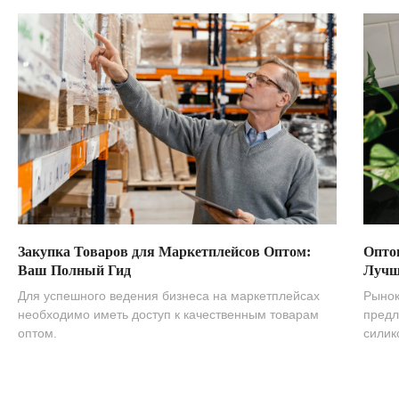
Закупка Товаров для Маркетплейсов Оптом:
Опто
Ваш Полный Гид
Лучш
Для успешного ведения бизнеса на маркетплейсах
Рынок
необходимо иметь доступ к качественным товарам
предл
оптом.
силик