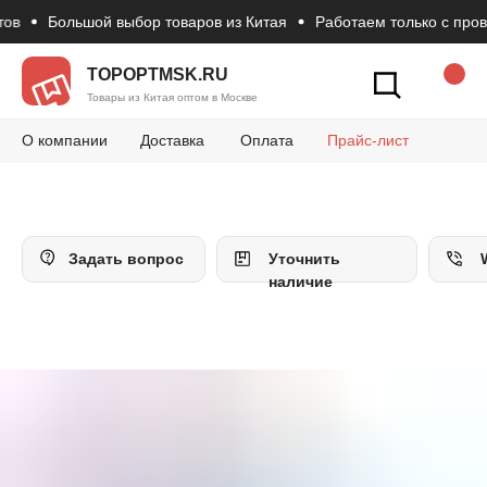
в
Большой выбор товаров из Китая
Работаем только с прове
Новости
Вопросы и 
Конт
Как сделать зак
TOPOPTMSK.RU
Товары из Китая оптом в Москве
О компании
Доставка
Оплата
Прайс-лист
Задать вопрос
Уточнить
наличие