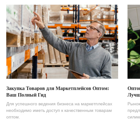
Закупка Товаров для Маркетплейсов Оптом:
Опто
Ваш Полный Гид
Лучш
Для успешного ведения бизнеса на маркетплейсах
Рынок
необходимо иметь доступ к качественным товарам
предл
оптом.
силик