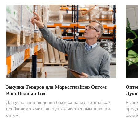
Закупка Товаров для Маркетплейсов Оптом:
Опто
Ваш Полный Гид
Лучш
Для успешного ведения бизнеса на маркетплейсах
Рынок
необходимо иметь доступ к качественным товарам
предл
оптом.
силик