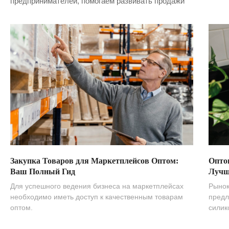
предпринимателей, помогаем развивать продажи
Закупка Товаров для Маркетплейсов Оптом:
Опто
Ваш Полный Гид
Лучш
Для успешного ведения бизнеса на маркетплейсах
Рынок
необходимо иметь доступ к качественным товарам
предл
оптом.
силик