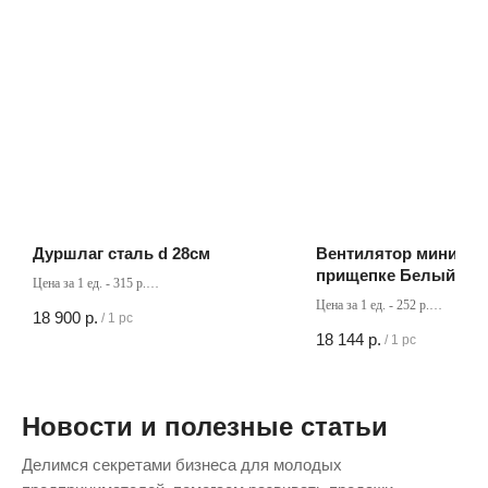
Дуршлаг сталь d 28см
Вентилятор мини на
прищепке Белый 18 с
Цена за 1 ед. - 315 р.
см, зарядка от USB
Кол-во в коробке - 60 шт
Цена за 1 ед. - 252 р.
18 900
р.
/
1 pc
Кол-во в коробке - 72 шт
18 144
р.
/
1 pc
Новости и полезные статьи
Делимся секретами бизнеса для молодых