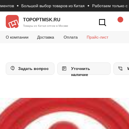
ентов
Большой выбор товаров из Китая
Работаем только с п
Новости
Вопросы и 
Конт
Как сделать зак
TOPOPTMSK.RU
Товары из Китая оптом в Москве
О компании
Доставка
Оплата
Прайс-лист
Задать вопрос
Уточнить
наличие