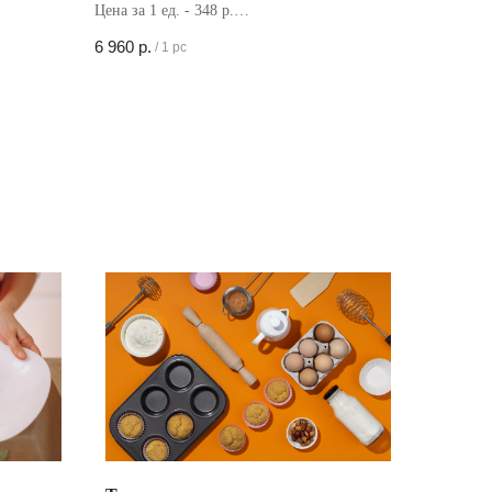
Цена за 1 ед. - 348 р.
Кол-во в коробке - 20 шт
6 960
р.
/
1 pc