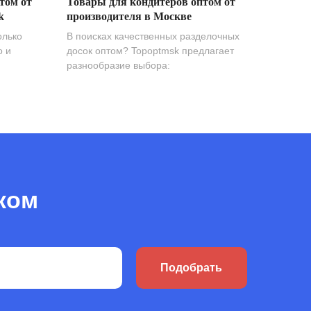
том от
Товары для кондитеров оптом от
k
производителя в Москве
олько
В поисках качественных разделочных
о и
досок оптом? Topoptmsk предлагает
разнообразие выбора:
ком
Подобрать