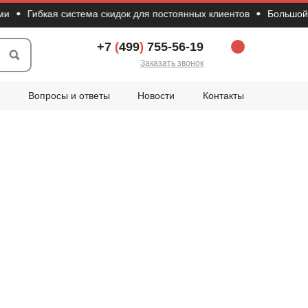
Гибкая система скидок для постоянных клиентов
Большой выбор
+7
(
499
)
755-56-19
Заказать звонок
Вопросы и ответы
Новости
Контакты