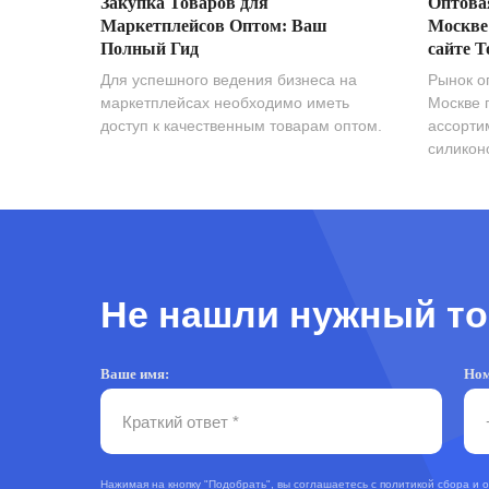
Закупка Товаров для
Оптова
Маркетплейсов Оптом: Ваш
Москве
Полный Гид
сайте T
Для успешного ведения бизнеса на
Рынок о
маркетплейсах необходимо иметь
Москве 
доступ к качественным товарам оптом.
ассорти
силиконо
Не нашли нужный то
Ваше имя:
Ном
Нажимая на кнопку "Подобрать", вы соглашаетесь с
политикой сбора и 