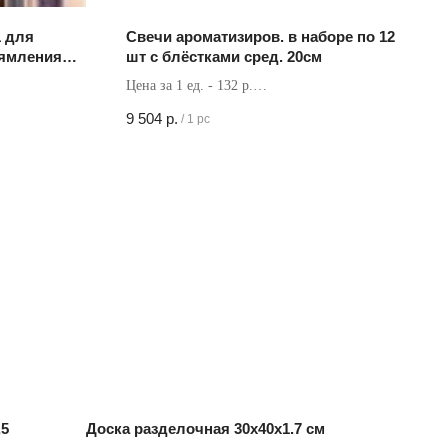
1 для
Свечи ароматизиров. в наборе по 12
рямления
шт с блёстками сред. 20см
Цена за 1 ед. - 132 р.
Кол-во в коробке - 72 шт
9 504
р.
/
1 pc
,5
Доска разделочная 30х40х1.7 см