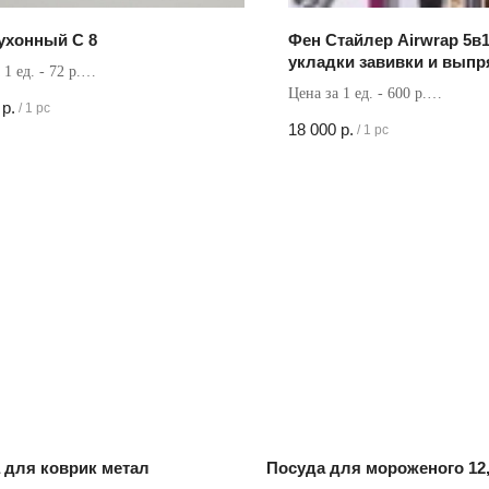
ухонный C 8
Фен Стайлер Airwrap 5в
укладки завивки и вып
1 ед. - 72 р.
волос
Цена за 1 ед. - 600 р.
в коробке - 480 шт
р.
/
1 pc
Кол-во в коробке - 30 шт
18 000
р.
/
1 pc
 для коврик метал
Посуда для мороженого 12