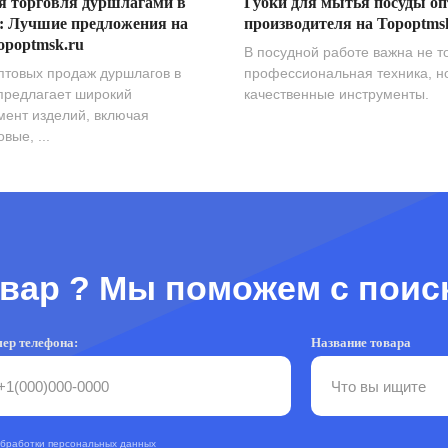
я торговля дуршлагами в
Губки для мытья посуды оп
: Лучшие предложения на
производителя на Topoptms
opoptmsk.ru
В посудной работе важна не т
птовых продаж дуршлагов в
профессиональная техника, н
предлагает широкий
качественные инструменты.
мент изделий, включая
вые, ...
вар ? Мы поможем с поис
ер телефона:
Название товара
обработки персональных данных