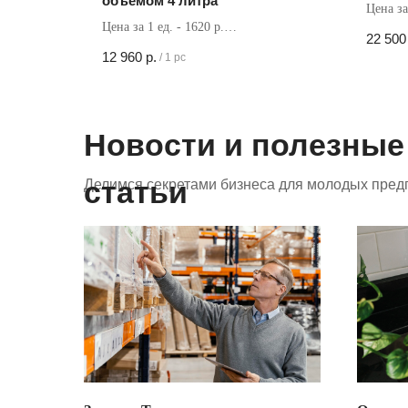
объемом 4 литра
Цена за 
Цена за 1 ед. - 1620 р.
Кол-во 
22 500
Кол-во в коробке - 8 шт
12 960
р.
/
1 pc
Новости и полезные
статьи
Делимся секретами бизнеса для молодых пред