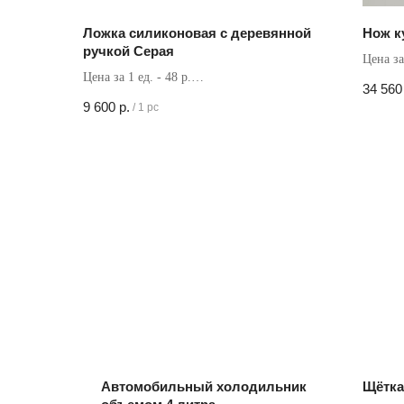
Ложка силиконовая с деревянной
Нож к
ручкой Серая
Цена за 
Цена за 1 ед. - 48 р.
Кол-во 
34 560
Кол-во в коробке - 200 шт
9 600
р.
/
1 pc
Автомобильный холодильник
Щётка