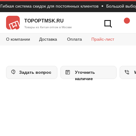
бкая система скидок для постоянных клиентов
Большой выбор т
Новости
Вопросы и 
Конт
Как сделать зак
TOPOPTMSK.RU
Товары из Китая оптом в Москве
О компании
Доставка
Оплата
Прайс-лист
Задать вопрос
Уточнить
наличие