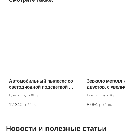
Смотрите также:
Автомобильный пылесос со
Зеркало металл круг
светодиодной подсветкой 12
двустор. с увелич. d 
В Вт
см)
Цена за 1 ед. - 816 р.
Цена за 1 ед. - 84 р.
Кол-во в коробке - 15 шт
Кол-во в коробке - 96 шт
12 240
р.
8 064
р.
/
1 pc
/
1 pc
Новости и полезные статьи