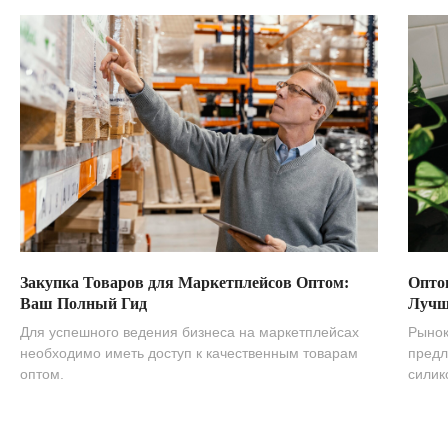
Закупка Товаров для Маркетплейсов Оптом:
Опто
Ваш Полный Гид
Лучш
Для успешного ведения бизнеса на маркетплейсах
Рынок
необходимо иметь доступ к качественным товарам
предл
оптом.
силик