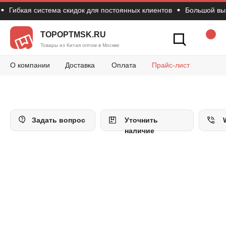
Гибкая система скидок для постоянных клиентов
Большой выбор
Новости
Вопросы и 
Конт
Как сделать зак
TOPOPTMSK.RU
Товары из Китая оптом в Москве
О компании
Доставка
Оплата
Прайс-лист
Задать вопрос
Уточнить
наличие