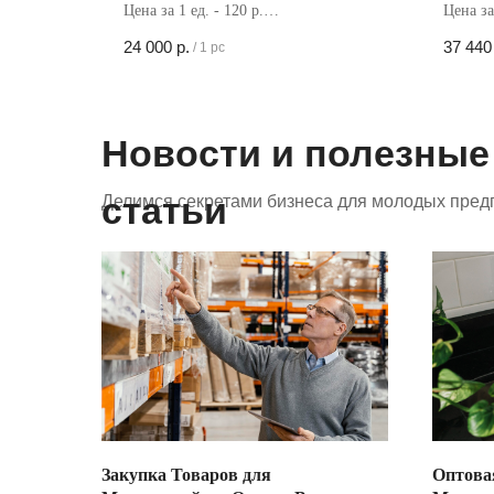
Цена за 1 ед. - 120 р.
Цена за
Кол-во в коробке - 200 шт
Кол-во 
24 000
р.
37 440
/
1 pc
Новости и полезные
статьи
Делимся секретами бизнеса для молодых пред
Закупка Товаров для
Оптова