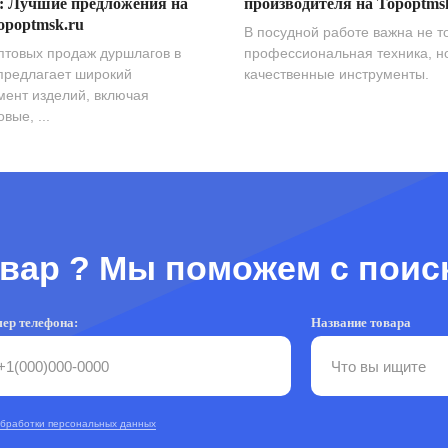
: Лучшие предложения на
производителя на Topoptms
opoptmsk.ru
В посудной работе важна не т
птовых продаж дуршлагов в
профессиональная техника, н
предлагает широкий
качественные инструменты.
мент изделий, включая
вые, ...
вар ? Мы поможем с поис
ер телефона:
Название товара
обработки персональных данных
RU