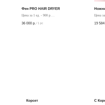
Фен PRO HAIR DRYER
Ножни
Цена за 1 ед. - 900 р.
Цена за
Кол-во в коробке - 40 шт
Кол-во 
36 000
р.
19 584
/
1 pc
Корсет
С Кор