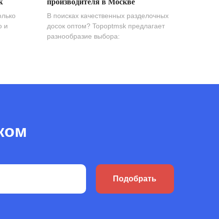
k
производителя в Москве
олько
В поисках качественных разделочных
о и
досок оптом? Topoptmsk предлагает
разнообразие выбора:
ком
Подобрать