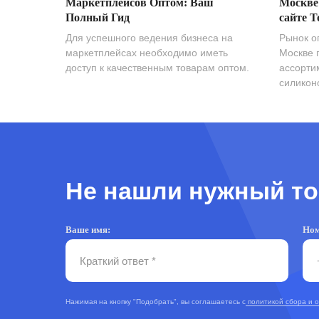
Маркетплейсов Оптом: Ваш
Москве
Полный Гид
сайте T
Для успешного ведения бизнеса на
Рынок о
маркетплейсах необходимо иметь
Москве 
доступ к качественным товарам оптом.
ассорти
силиконо
Не нашли нужный то
Ваше имя:
Ном
Нажимая на кнопку "Подобрать", вы соглашаетесь с
политикой сбора и 
TOPOPTMSK.