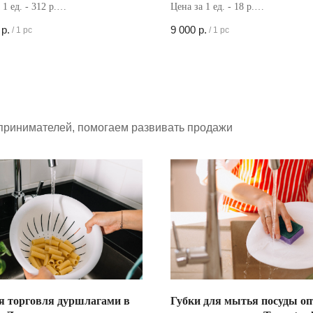
 1 ед. - 312 р.
Цена за 1 ед. - 18 р.
в коробке - 120 шт
Кол-во в коробке - 500 шт
р.
9 000
р.
/
1 pc
/
1 pc
принимателей, помогаем развивать продажи
я торговля дуршлагами в
Губки для мытья посуды оп