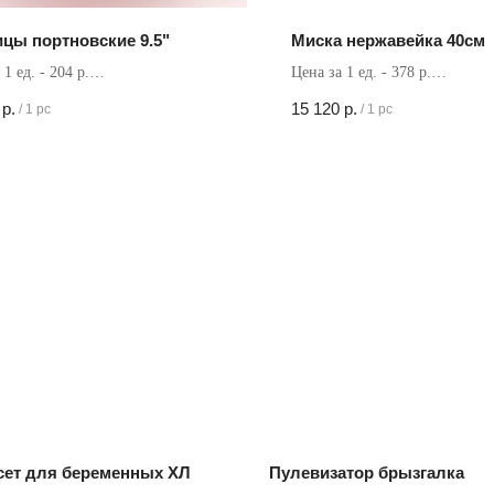
цы портновские 9.5"
Миска нержавейка 40см
 1 ед. - 204 р.
Цена за 1 ед. - 378 р.
в коробке - 96 шт
Кол-во в коробке - 40 шт
р.
15 120
р.
/
1 pc
/
1 pc
сет для беременных ХЛ
Пулевизатор брызгалка