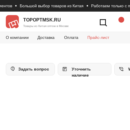
нтов
Большой выбор товаров из Китая
Работаем только с п
Новости
Вопросы и 
Конт
Как сделать зак
TOPOPTMSK.RU
Товары из Китая оптом в Москве
О компании
Доставка
Оплата
Прайс-лист
Задать вопрос
Уточнить
наличие