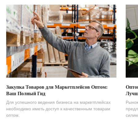
Закупка Товаров для Маркетплейсов Оптом:
Опто
Ваш Полный Гид
Лучш
Для успешного ведения бизнеса на маркетплейсах
Рынок
необходимо иметь доступ к качественным товарам
предл
оптом.
силик