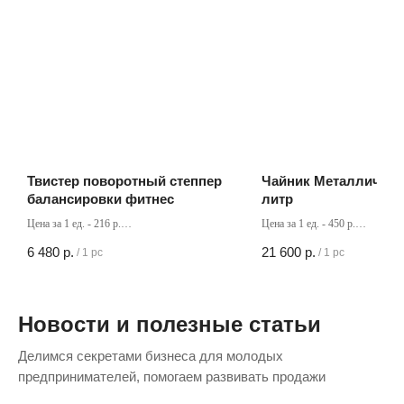
Твистер поворотный степпер
Чайник Металлическ
балансировки фитнес
литр
Цена за 1 ед. - 216 р.
Цена за 1 ед. - 450 р.
Кол-во в коробке - 30 шт
Кол-во в коробке - 48 шт
6 480
р.
21 600
р.
/
1 pc
/
1 pc
Новости и полезные статьи
Делимся секретами бизнеса для молодых
предпринимателей, помогаем развивать продажи