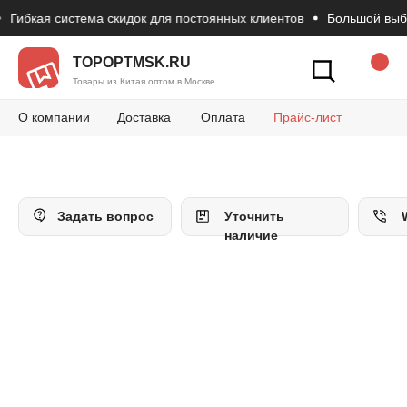
Гибкая система скидок для постоянных клиентов
Большой выбор 
Новости
Вопросы и 
Конт
Как сделать зак
TOPOPTMSK.RU
Товары из Китая оптом в Москве
О компании
Доставка
Оплата
Прайс-лист
Задать вопрос
Уточнить
наличие