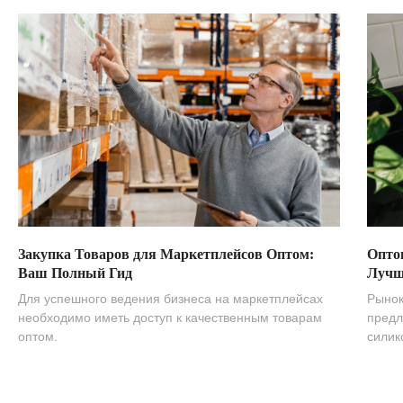
Закупка Товаров для Маркетплейсов Оптом:
Опто
Ваш Полный Гид
Лучш
Для успешного ведения бизнеса на маркетплейсах
Рынок
необходимо иметь доступ к качественным товарам
предл
оптом.
силик