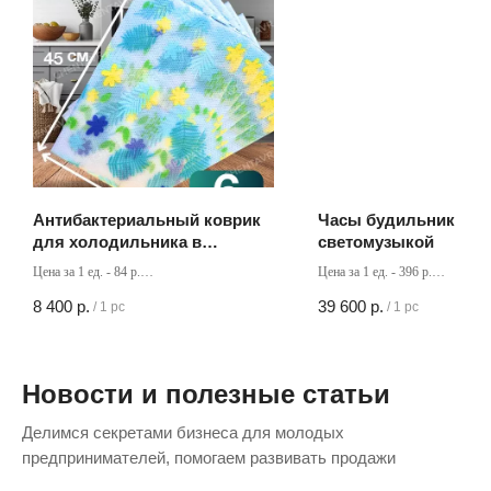
Антибактериальный коврик
Часы будильник со
для холодильника в
светомузыкой
упаковке 6 шт
Цена за 1 ед. - 84 р.
Цена за 1 ед. - 396 р.
Кол-во в коробке - 100 шт
Кол-во в коробке - 100 шт
8 400
р.
39 600
р.
/
1 pc
/
1 pc
Новости и полезные статьи
Делимся секретами бизнеса для молодых
предпринимателей, помогаем развивать продажи