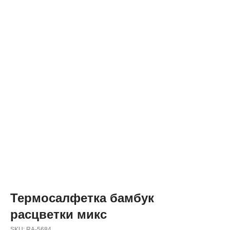
Термосалфетка бамбук
расцветки микс
SKU:
RA-5684