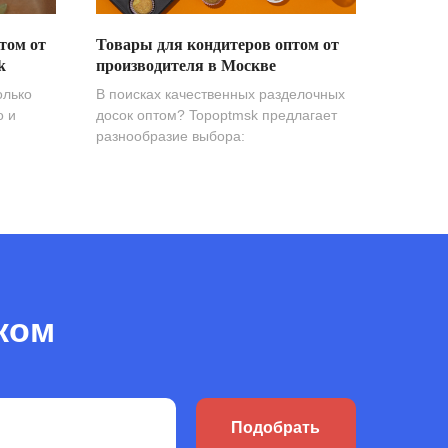
том от
Товары для кондитеров оптом от
k
производителя в Москве
олько
В поисках качественных разделочных
о и
досок оптом? Topoptmsk предлагает
разнообразие выбора:
ком
Подобрать