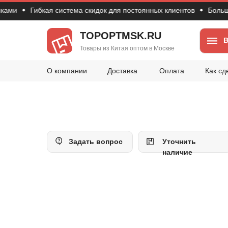
и
Гибкая система скидок для постоянных клиентов
Большой в
TOPOPTMSK.RU
В
Товары из Китая оптом в Москве
О компании
Доставка
Оплата
Как сд
Задать вопрос
Уточнить
наличие