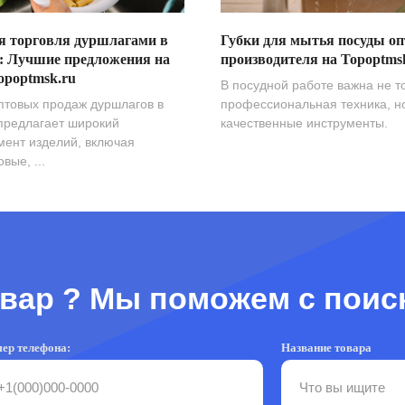
я торговля дуршлагами в
Губки для мытья посуды оп
: Лучшие предложения на
производителя на Topoptms
opoptmsk.ru
В посудной работе важна не т
птовых продаж дуршлагов в
профессиональная техника, н
предлагает широкий
качественные инструменты.
мент изделий, включая
вые, ...
вар ? Мы поможем с поис
ер телефона:
Название товара