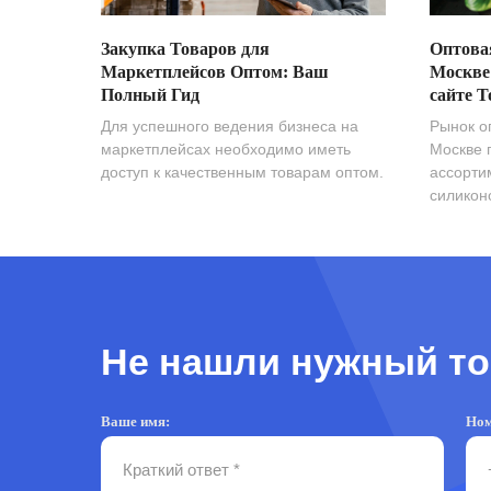
Закупка Товаров для
Оптова
Маркетплейсов Оптом: Ваш
Москве
Полный Гид
сайте T
Для успешного ведения бизнеса на
Рынок о
маркетплейсах необходимо иметь
Москве 
доступ к качественным товарам оптом.
ассорти
силиконо
Не нашли нужный то
Ваше имя:
Ном