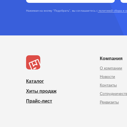
Нажимая на кнопку "Подобрать", вы соглашаетесь с
политикой сбора и 
TOPOPTMSK.
Товары из Китая оптом в
Компания
О компании
Новости
Каталог
Контакты
Хиты продаж
Сотрудничест
Прайс-лист
Реквизиты