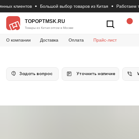
нных клиентов
Большой выбор товаров из Китая
Работаем то
Новости
Вопросы и 
Конт
Как сделать зак
TOPOPTMSK.RU
Товары из Китая оптом в Москве
О компании
Доставка
Оплата
Прайс-лист
Задать вопрос
Уточнить наличие