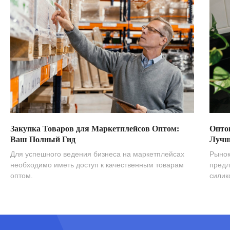
Закупка Товаров для Маркетплейсов Оптом:
Опто
Ваш Полный Гид
Лучш
Для успешного ведения бизнеса на маркетплейсах
Рынок
необходимо иметь доступ к качественным товарам
предл
оптом.
силик